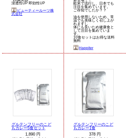
浸透性UP 即効性UP
欧米で流行し、日本でも
注目を集めています。
ご存知でしたか？？
ビューティールーツ株
式会社
油を使用しないため、常
温でも美味しく召し上が
れますし
体にも良いため健康食と
して注目を集めていま
す。
10食セットはお得な送料
無料
Happiter
グルテンフリーのこど
グルテンフリーのこど
もカレー5食セット
もカレー1食
1,890 円
378 円