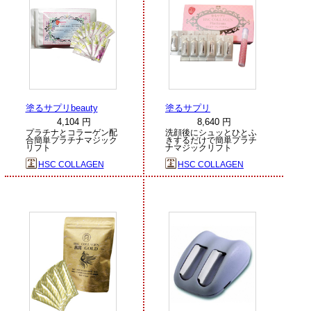
塗るサプリbeauty
塗るサプリ
4,104 円
8,640 円
プラチナとコラーゲン配
洗顔後にシュッとひとふ
合簡単プラチナマジック
きするだけで簡単プラチ
リフト
ナマジックリフト
HSC COLLAGEN
HSC COLLAGEN