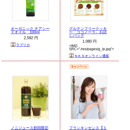
オーガニック チアシー
グルテンフリークッキ
ドオイル 100ml
ー「ココノーラ」お試
しパック
2,592 円
1,080 円
ラブリカ
<IMG
SRC="./res/pages/g_lp.jpg">
ＮＫＳオンライン通販
ノニジュース初回限定
フランキンセンス【１