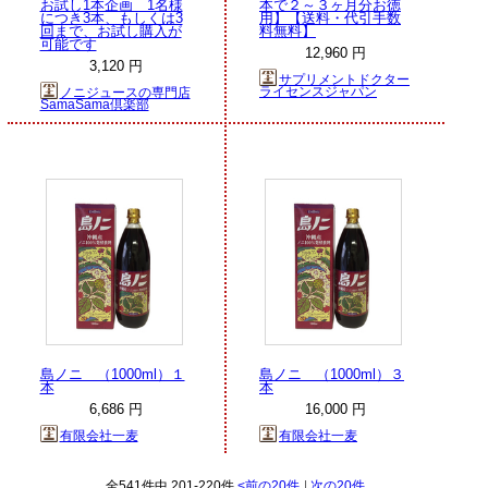
お試し1本企画 1名様
本で２～３ヶ月分お徳
につき3本、もしくは3
用】【送料・代引手数
回まで、お試し購入が
料無料】
可能です
12,960 円
3,120 円
サプリメントドクター
ライセンスジャパン
ノニジュースの専門店
SamaSama倶楽部
島ノニ （1000ml）１
島ノニ （1000ml）３
本
本
6,686 円
16,000 円
有限会社一麦
有限会社一麦
全541件中 201-220件
<前の20件
|
次の20件