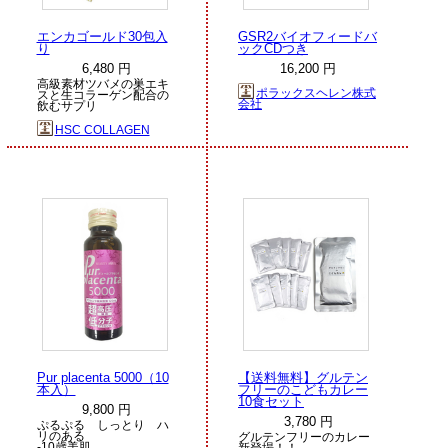
エンカゴールド30包入
GSR2バイオフィードバ
り
ックCDつき
6,480 円
16,200 円
高級素材ツバメの巣エキ
ポラックスヘレン株式
スと生コラーゲン配合の
会社
飲むサプリ
HSC COLLAGEN
Pur placenta 5000（10
【送料無料】グルテン
本入）
フリーのこどもカレー
10食セット
9,800 円
3,780 円
ぷるぷる しっとり ハ
リのある
グルテンフリーのカレー
-10歳美肌
新登場！！