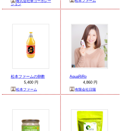
松本ファーム
株式会社華コーポレー
ション
松本ファームの卵酢
AquaRiRo
5,400 円
4,860 円
松本ファーム
有限会社日陽