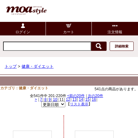
ログイン
カート
注文情報
詳細検索
トップ
>
健康・ダイエット
カテゴリ：健康・ダイエット
541点の商品があります。
全541件中 201-220件
<前の20件
|
次の20件
>
|
7
|
8
|
9
|
10
|
11
|
12
|
13
|
14
|
15
|
16
|
【
リスト表示
】