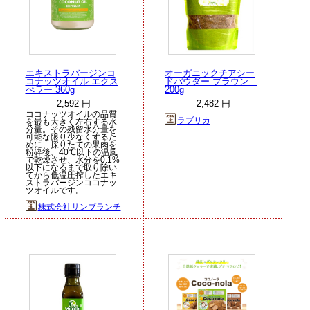
エキストラバージンコ
オーガニックチアシー
コナッツオイル エクス
ドパウダー ブラウン
ぺラー 360g
200g
2,592 円
2,482 円
ココナッツオイルの品質
ラブリカ
を最も大きく左右する水
分量。その残留水分量を
可能な限り少なくするた
めに、採りたての果肉を
粉砕後、40℃以下の温風
で乾燥させ、水分を0.1%
以下になるまで取り除い
てから低温圧搾したエキ
ストラバージンココナッ
ツオイルです。
株式会社サンブランチ