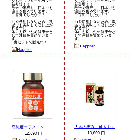
グルテンフリーのカレー
グルテンフリーのカレー
新登場！！
新登場！！
欧米で流行し、日本でも
欧米で流行し、日本でも
注目を集めています。
注目を集めています。
ご存知でしたか？？
ご存知でしたか？？
油を使用しないため、常
油を使用しないため、常
温でも美味しく召し上が
温でも美味しく召し上が
れますし
れますし
体にも良いため健康食と
体にも良いため健康食と
して注目を集めていま
して注目を集めていま
す。
す。
5食セットで販売中！
Happiter
Happiter
大地の恵み「仙人力」
高純度エラスチン
10,800 円
12,690 円