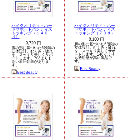
ハイクオリティ・ハー
ハイクオリティ・ハー
ドサポートパンティス
ドサポートパンティス
トッキング（１４０
トッキング（７０ｄ）
ｄ）
8,100 円
9,720 円
脚の形に基づいた6段階の
立体設計。むくみ・疲れ
脚の形に基づいた6段階の
を、スッキリ美しくサポ
立体設計。むくみ・疲れ
ートします。140ｄより
を、スッキリ美しくサポ
も透明感が高い製品で
ートします。70dよりも
す。
高い着圧効果がありま
す。
Best Beauty
Best Beauty