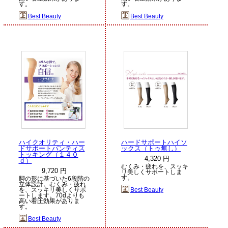
す。
す。
Best Beauty
Best Beauty
ハイクオリティ・ハー
ハードサポートハイソ
ドサポートパンティス
ックス（トゥ無し）
トッキング（１４０
4,320 円
ｄ）
むくみ・疲れを、スッキ
9,720 円
リ美しくサポートしま
す。
脚の形に基づいた6段階の
立体設計。むくみ・疲れ
を、スッキリ美しくサポ
Best Beauty
ートします。70dよりも
高い着圧効果がありま
す。
Best Beauty