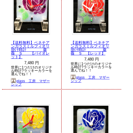
【送料無料】ベネチア
【送料無料】ベネチア
ンガラスミルフィオリ
ンガラスミルフィオリ
掛け時計 薔
掛け時計 薔
薇 Ｓ 【バイオレ
薇 Ｓ 【レッド】
ット】
7,480 円
7,480 円
世界に1つだけのオリジナ
ル時計?ラッキーカラーを
世界に1つだけのオリジナ
選んでね！！
ル時計?ラッキーカラーを
選んでね！！
glass 工房 マザー
シップ
glass 工房 マザー
シップ