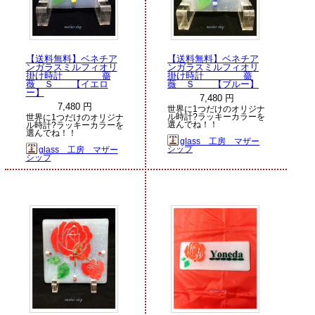
【送料無料】ベネチア
【送料無料】ベネチア
ンガラスミルフィオリ
ンガラスミルフィオリ
掛け時計 薔
掛け時計 薔
薇 Ｓ 【イエロ
薇 Ｓ 【ブルー】
ー】
7,480 円
7,480 円
世界に1つだけのオリジナ
ル時計?ラッキーカラーを
世界に1つだけのオリジナ
選んでね！！
ル時計?ラッキーカラーを
選んでね！！
glass 工房 マザー
シップ
glass 工房 マザー
シップ