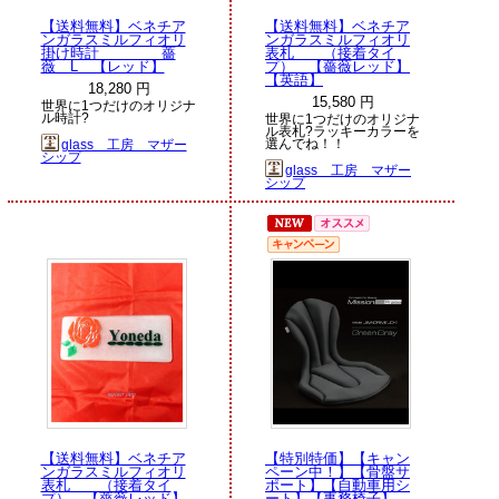
【送料無料】ベネチア
【送料無料】ベネチア
ンガラスミルフィオリ
ンガラスミルフィオリ
掛け時計 薔
表札 （接着タイ
薇 L 【レッド】
プ） 【薔薇レッド】
【英語】
18,280 円
15,580 円
世界に1つだけのオリジナ
ル時計?
世界に1つだけのオリジナ
ル表札?ラッキーカラーを
選んでね！！
glass 工房 マザー
シップ
glass 工房 マザー
シップ
【送料無料】ベネチア
【特別特価】【キャン
ンガラスミルフィオリ
ペーン中！】【骨盤サ
表札 （接着タイ
ポート】【自動車用シ
プ） 【薔薇レッド】
ート】【事務椅子】