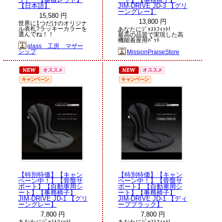
【日本語】
JIM-DRIVE JD-3 【グリ
ーングレー】
15,580 円
13,800 円
世界に1つだけのオリジナ
ル表札?ラッキーカラーを
あなたにｼﾞｬｽﾄﾌｨｯﾄ!
選んでね！！
最高の品質で実現した高
機能着座用ﾊﾟｯﾄ
glass 工房 マザー
シップ
MissionPraiseStore
【特別特価】【キャン
【特別特価】【キャン
ペーン中！】【骨盤サ
ペーン中！】【骨盤サ
ポート】【自動車用シ
ポート】【自動車用シ
ート】【事務椅子】
ート】【事務椅子】
JIM-DRIVE JD-1 【グリ
JIM-DRIVE JD-1 【ディ
ーングレー】
ープブラック】
7,800 円
7,800 円
あなたにｼﾞｬｽﾄﾌｨｯﾄ!
あなたにｼﾞｬｽﾄﾌｨｯﾄ!