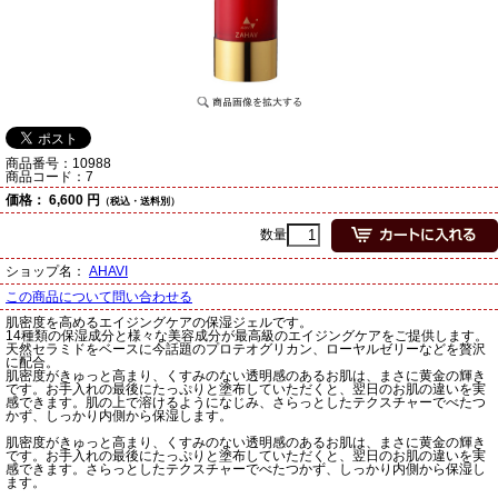
商品番号：
10988
商品コード：
7
価格：
6,600 円
（税込・送料別）
数量
ショップ名：
AHAVI
この商品について問い合わせる
肌密度を高めるエイジングケアの保湿ジェルです。
14種類の保湿成分と様々な美容成分が最高級のエイジングケアをご提供します。
天然セラミドをベースに今話題のプロテオグリカン、ローヤルゼリーなどを贅沢
に配合。
肌密度がきゅっと高まり、くすみのない透明感のあるお肌は、まさに黄金の輝き
です。お手入れの最後にたっぷりと塗布していただくと、翌日のお肌の違いを実
感できます。肌の上で溶けるようになじみ、さらっとしたテクスチャーでべたつ
かず、しっかり内側から保湿します。
肌密度がきゅっと高まり、くすみのない透明感のあるお肌は、まさに黄金の輝き
です。お手入れの最後にたっぷりと塗布していただくと、翌日のお肌の違いを実
感できます。さらっとしたテクスチャーでべたつかず、しっかり内側から保湿し
ます。