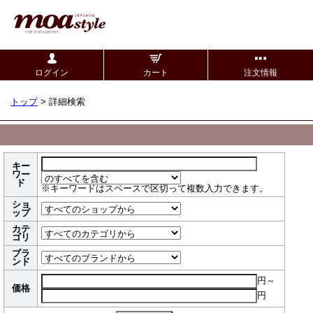
ログイン
カート
注文情報
トップ
> 詳細検索
キー
ワー
ド
※キーワードはスペースで区切って複数入力できます。
ショ
ップ
カテ
ゴリ
ブラ
ンド
円～
価格
円