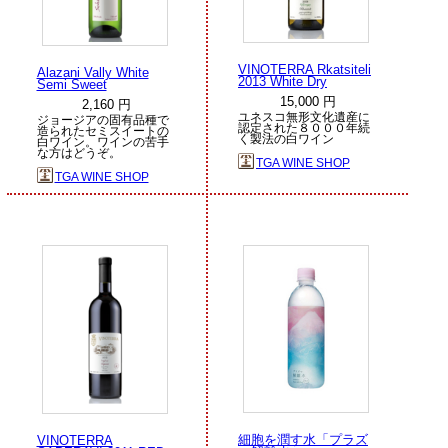
VINOTERRA Rkatsiteli
Alazani Vally White
2013 White Dry
Semi Sweet
15,000 円
2,160 円
ユネスコ無形文化遺産に
ジョージアの固有品種で
認定された８０００年続
造られたセミスイートの
く製法の白ワイン
白ワイン。ワインの苦手
な方はどうぞ。
TGA WINE SHOP
TGA WINE SHOP
細胞を潤す水「プラズ
VINOTERRA