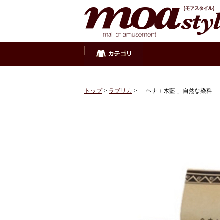
トップ
>
ラブリカ
> 「 ヘナ＋木藍 」自然な染料