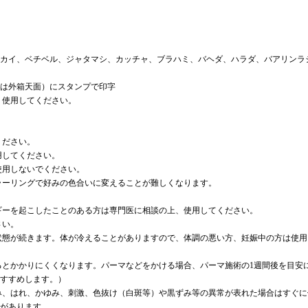
カイ、ベチベル、ジャタマシ、カッチャ、ブラハミ、バヘダ、ハラダ、バアリンラ
gは外箱天面）にスタンプで印字
く使用してください。
ください。
用してください。
使用しないでください。
ラーリングで好みの色合いに変えることが難しくなります。
。
ギーを起こしたことのある方は専門医に相談の上、使用してください。
さい。
状態が続きます。体が冷えることがありますので、体調の悪い方、妊娠中の方は使
るとかかりにくくなります。パーマなどをかける場合、パーマ施術の1週間後を目安
すすめします。）
み、はれ、かゆみ、刺激、色抜け（白斑等）や黒ずみ等の異常が表れた場合はすぐ
があります。