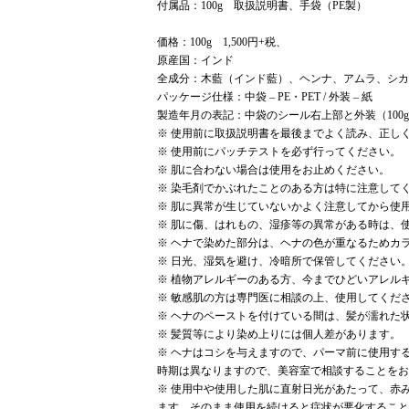
付属品：100g 取扱説明書、手袋（PE製）
価格：100g 1,500円+税、
原産国：インド
全成分：木藍（インド藍）、ヘンナ、アムラ、シカ
パッケージ仕様：中袋 – PE・PET / 外装 – 紙
製造年月の表記：中袋のシール右上部と外装（100
※ 使用前に取扱説明書を最後までよく読み、正し
※ 使用前にパッチテストを必ず行ってください。
※ 肌に合わない場合は使用をお止めください。
※ 染毛剤でかぶれたことのある方は特に注意して
※ 肌に異常が生じていないかよく注意してから使
※ 肌に傷、はれもの、湿疹等の異常がある時は、
※ ヘナで染めた部分は、ヘナの色が重なるためカ
※ 日光、湿気を避け、冷暗所で保管してください
※ 植物アレルギーのある方、今までひどいアレル
※ 敏感肌の方は専門医に相談の上、使用してくだ
※ ヘナのペーストを付けている間は、髪が濡れた
※ 髪質等により染め上りには個人差があります。
※ ヘナはコシを与えますので、パーマ前に使用す
時期は異なりますので、美容室で相談することをお
※ 使用中や使用した肌に直射日光があたって、赤
ます。そのまま使用を続けると症状が悪化すること