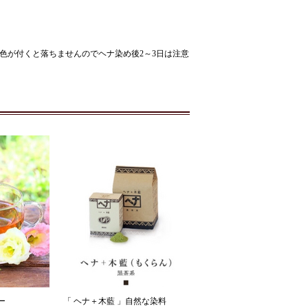
色が付くと落ちませんのでヘナ染め後2～3日は注意
ー
「 ヘナ＋木藍 」自然な染料