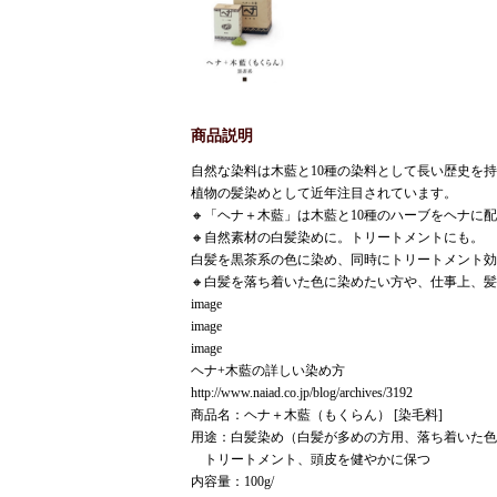
商品説明
自然な染料は木藍と10種の染料として長い歴史を
植物の髪染めとして近年注目されています。
🔸「ヘナ＋木藍」は木藍と10種のハーブをヘナに
🔸自然素材の白髪染めに。トリートメントにも。
白髪を黒茶系の色に染め、同時にトリートメント効
🔸白髪を落ち着いた色に染めたい方や、仕事上、
image
image
image
ヘナ+木藍の詳しい染め方
http://www.naiad.co.jp/blog/archives/3192
商品名：ヘナ＋木藍（もくらん） [染毛料]
用途：白髪染め（白髪が多めの方用、落ち着いた色
トリートメント、頭皮を健やかに保つ
内容量：100g/