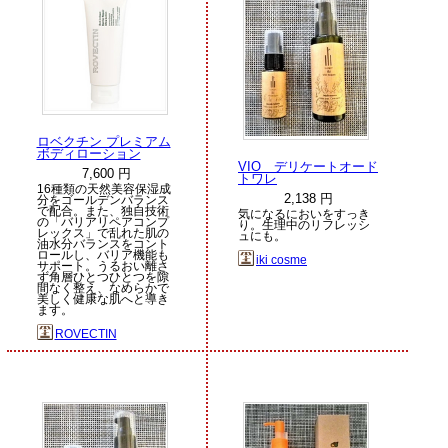
ロベクチン プレミアム
ボディローション
VIO デリケートオード
7,600 円
トワレ
16種類の天然美容保湿成
2,138 円
分をゴールデンバランス
で配合。また、独自技術
気になるにおいをすっき
の「バリアリペアコンプ
り。生理中のリフレッシ
レックス」で乱れた肌の
ュにも。
油水分バランスをコント
ロールし、バリア機能も
iki cosme
サポート。うるおい離さ
ず角層ひとつひとつを隙
間なく整え、なめらかで
美しく健康な肌へと導き
ます。
ROVECTIN