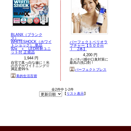
BLANX（ブランク
ス）
WHITESHOCK（ホワイ
パーフェクトペリオラ
トショック） 単品
プチャー【５００ｍ
92g ＋ LED照射ユニ
ｌ 2本】
ット付 正規品
4,200 円
1,944 円
ネバネバ感や口臭対策に
自宅で真っ白な歯に！光
最高の洗口剤！
の力でホワイトニング☆
満足度99％
パーフェクトブレス
美的生活百貨
全2件中 1-2件
【
リスト表示
】