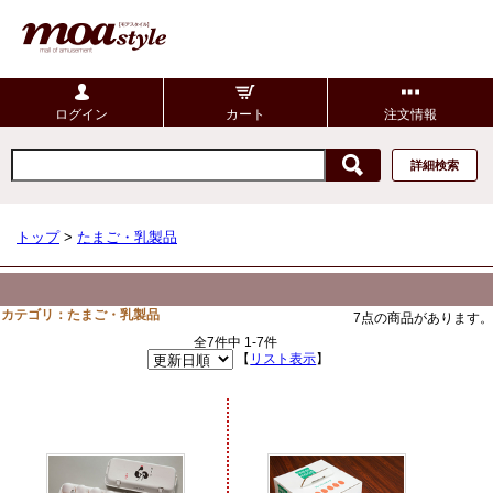
ログイン
カート
注文情報
詳細検索
トップ
>
たまご・乳製品
カテゴリ：たまご・乳製品
7点の商品があります。
全7件中 1-7件
【
リスト表示
】