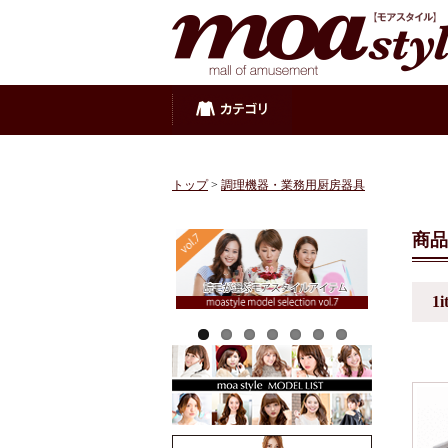
トップ
>
調理機器・業務用厨房器具
商品
1i