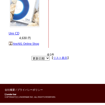
Umi CD
4,630 円
AreA81 Online Shop
全1件
【
リスト表示
】
会社概要
/
プライバシーポリシー
COPYRIGHT(C) UNDERBAR INC. ALL RIGHTS RESERVED.