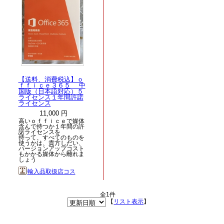
【送料、消費税込】ｏ
ｆｆｉｃｅ３６５ 中
国版（日本語対応）５
ライセンス１年間許諾
ライセンス
11,000 円
高いｏｆｆｉｃｅで媒体
含んで持つか１年間の許
諾ライセンスを
持って、すべてのものを
使うかは、貴方しだい、
バージョンアップコスト
もかかる媒体から離れま
しょう
輸入品取扱店コス
全1件
【
リスト表示
】