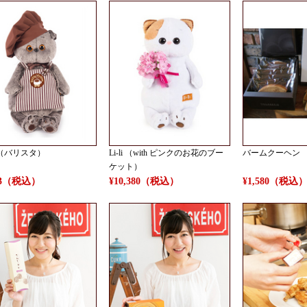
k （バリスタ）
Li-li （with ピンクのお花のブー
バームクーヘン
ケット）
983（税込）
¥10,380（税込）
¥1,580（税込