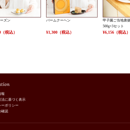
ーズン
バームクーヘン
甲子園ご当地唐
500g×3セット
350（税込）
¥1,300（税込）
¥6,156（税込
情報
引法に基づく表示
シーポリシー
の確認