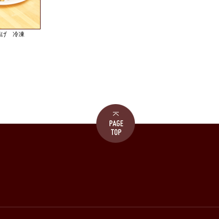
揚げ 冷凍
）