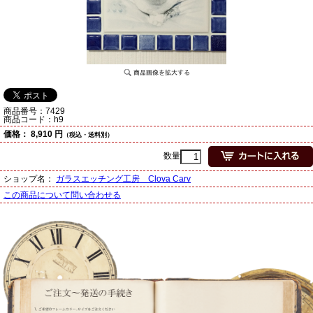
商品番号：
7429
商品コード：
h9
価格：
8,910 円
（税込・送料別）
数量
ショップ名：
ガラスエッチング工房 Clova Carv
この商品について問い合わせる