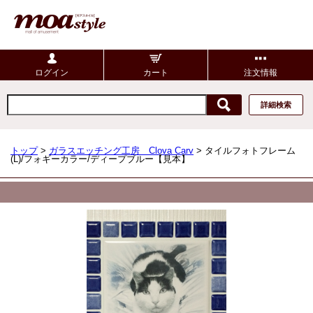
ログイン
カート
注文情報
詳細検索
トップ
>
ガラスエッチング工房 Clova Carv
> タイルフォトフレーム
(L)/フォギーカラー/ディープブルー【見本】