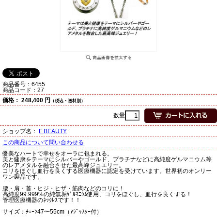
商品番号：
6455
商品コード：
27
価格：
248,400 円
（税込・送料別）
数量
ショップ名：
F BEAUTY
この商品について問い合わせる
優美なハートで幸せをオーラに包まれる。
美と健康をテーマにシルバーやゴールド、プラチナなどに高純度ゲルマニウム等
のレアメタルを融合させた最高峰ジュエリー。
コリをほぐし血行を良くする医療機器に認定を受けています。世界初のオンリー
ワン製品です。
腰・肩・首・ヒジ・ヒザ・筋肉などのコリに！
高純度99.999%の純無垢ｹﾞﾙﾏﾆｳﾑ使用、コリをほぐし、血行を良くする！
管理医療機器のﾈｯｸﾚｽです！！
サイズ：ﾁｪｰﾝ47〜55cm（ｱｼﾞｬｽﾀｰ付）