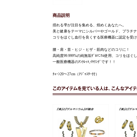
商品説明
揺れる雫が注目を集める、煌めくあなたへ。
美と健康をテーマにシルバーやゴールド、プラチナ
コリをほぐし血行を良くする医療機器に認定を受
腰・肩・首・ヒジ・ヒザ・筋肉などのコリに！
高純度99.999%の純無垢ｹﾞﾙﾏﾆｳﾑ使用、コリを
一般医療機器のｱﾝｸﾚｯﾄ,ｲﾔﾘﾝｸﾞです！！
ﾁｪｰﾝ20〜27cm（ｱｼﾞｬｽﾀｰ付）