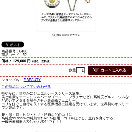
商品番号：
6480
商品コード：
52
価格：
129,600 円
（税込・送料別）
数量
ショップ名：
F BEAUTY
この商品について問い合わせる
軽やかに、華やかにジュエルレースシリーズ誕生。
美と健康をテーマにシルバーやゴールド、プラチナなどに高純度ゲルマニウムな
どのレアメタルを融合させた最高峰ジュエリー。
コリをほぐし血行を良くする医療機器に認定を受けています。世界初のオンリー
ワン製品です。
腰・肩・首・ヒジ・ヒザ・筋肉などのコリに！
高純度99.999%の純無垢ｹﾞﾙﾏﾆｳﾑ使用、コリをほぐし、血行を良くする！
一般医療機器のｱﾝｸﾚｯﾄ,ｲﾔﾘﾝｸﾞです！！