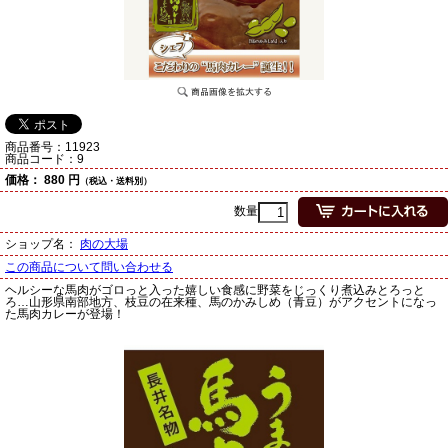
商品番号：
11923
商品コード：
9
価格：
880 円
（税込・送料別）
数量
ショップ名：
肉の大場
この商品について問い合わせる
ヘルシーな馬肉がゴロっと入った嬉しい食感に野菜をじっくり煮込みとろっと
ろ…山形県南部地方、枝豆の在来種、馬のかみしめ（青豆）がアクセントになっ
た馬肉カレーが登場！