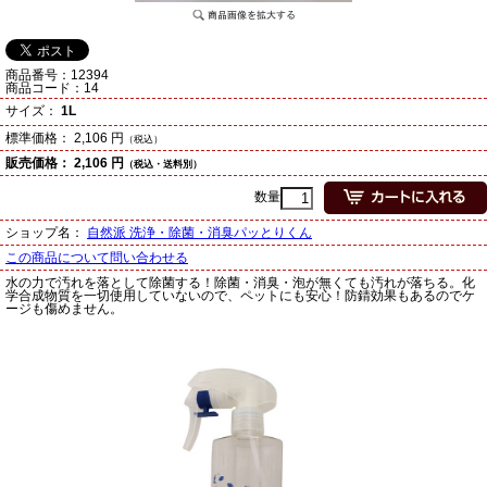
商品番号：
12394
商品コード：
14
サイズ：
1L
標準価格：
2,106 円
（税込）
販売価格：
2,106 円
（税込・送料別）
数量
ショップ名：
自然派 洗浄・除菌・消臭パッとりくん
この商品について問い合わせる
水の力で汚れを落として除菌する！除菌・消臭・泡が無くても汚れが落ちる。化
学合成物質を一切使用していないので、ペットにも安心！防錆効果もあるのでケ
ージも傷めません。