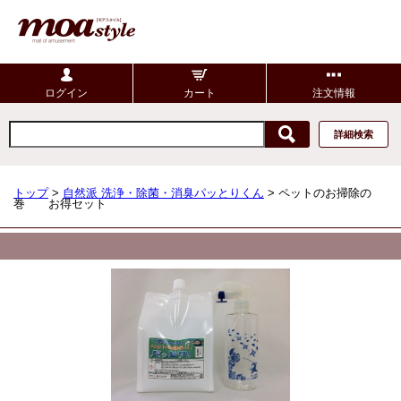
ログイン
カート
注文情報
詳細検索
トップ
>
自然派 洗浄・除菌・消臭パッとりくん
> ペットのお掃除の
巻 お得セット