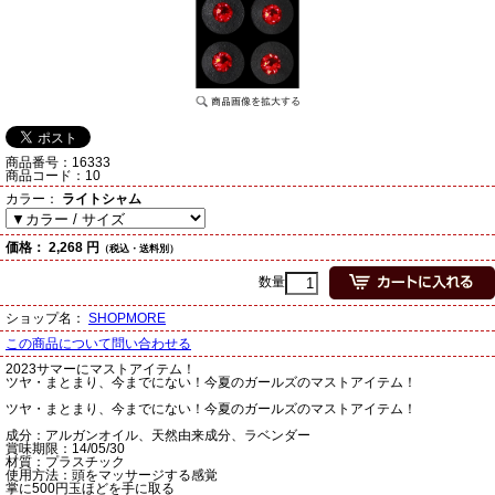
商品番号：
16333
商品コード：
10
カラー：
ライトシャム
価格：
2,268 円
（税込・送料別）
数量
ショップ名：
SHOPMORE
この商品について問い合わせる
2023サマーにマストアイテム！
ツヤ・まとまり、今までにない！今夏のガールズのマストアイテム！
ツヤ・まとまり、今までにない！今夏のガールズのマストアイテム！
成分：アルガンオイル、天然由来成分、ラベンダー
賞味期限：14/05/30
材質：プラスチック
使用方法：頭をマッサージする感覚
掌に500円玉ほどを手に取る