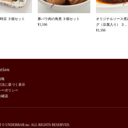
時豆 ３個セット
豚バラ肉の角煮 ３個セット
オリジナルソース煮
¥1,166
グ（豆腐入り） ３...
¥1,166
情報
引法に基づく表示
シーポリシー
の確認
 © UNDERBAR.inc. ALL RIGHTS RESERVED.