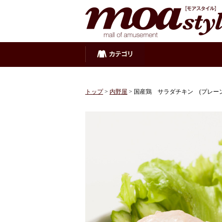
トップ
>
内野屋
> 国産鶏 サラダチキン (プレーン