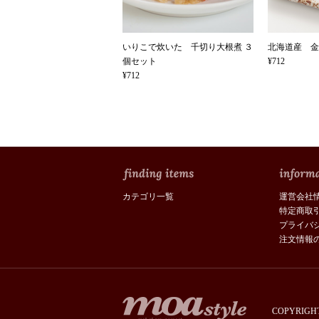
いりこで炊いた 千切り大根煮 ３
北海道産 金
個セット
¥712
¥712
カテゴリ一覧
運営会社
特定商取
プライバ
注文情報
COPYRIGHT