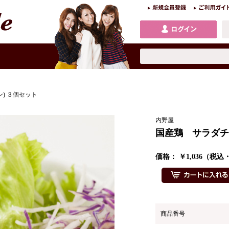
) ３個セット
内野屋
国産鶏 サラダチ
価格： ￥1,036（税
商品番号