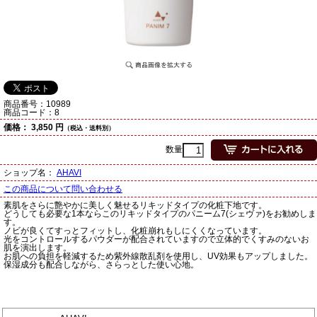
商品番号：
10989
商品コード：
8
価格：
3,850 円
（税込・送料別）
数量
ショップ名：
AHAVI
この商品について問い合わせる
素肌をさらに艶やかに美しく魅せるリキッドタイプの化粧下地です。
どうしても必要な1本ならこのリキッドタイプのパニーム7(シェヴァ)をお勧めしま
す。
ノビが良くてすっとフィットし、化粧崩れもしにくくなっています。
光をコントロールするパウダーが配合されていますので立体的でくすみのないお
肌を演出します。
お肌への負担を軽減するため紫外線散乱剤を使用し、UV効果もアップしました。
保湿成分も配合しながら、さらっとした使い心地。