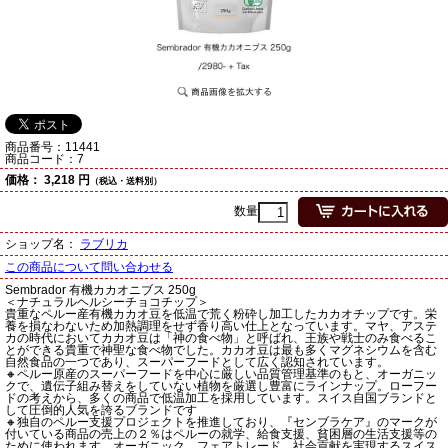
商品番号：
11441
商品コード：
7
価格：
3,218 円
（税込・送料別）
数量
ショップ名：
ラブリカ
この商品について問い合わせる
Sembrador 有機カカオニブス 250g
＜ナチュラルヘルシーチョコチップ＞
貴重なペルー産有機カカオ豆を低温で荒く粉砕し加工したカカオチップです。栄
養を損なわないため加熱調理をせず香り高い仕上となっています。マヤ、アステ
カの時代においてカカオ豆は「神の食べ物」と呼ばれ、王族や戦士のみ食べるこ
とができる貴重で神聖な食べ物でした。カカオ豆は最も多くマグネシウムを含む
自然食品の一つであり、スーパーフードとして広く認知されています。
🔸ペルー原産のスーパーフードを中心に厳しい品質管理基準のもと、オーガニッ
クで、遺伝子組み替えをしていない植物を厳選し豊富にラインナップ。ローフー
ドの考えから、多くの商品で低温加工を採用しています。スイス自国ブランドと
して圧倒的人気を誇るブランドです
🔸独自のペルー支援プロジェクトを推進しており、『センブラケア』のマークが
付いている商品の売上の２％はペルーの就学、給食支援、貧困層の生活支援等の
ために使われます。オーガニック、フェアトレード、社会貢献を実現するスイス