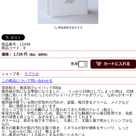
商品番号：
11448
商品コード：
8
価格：
1,728 円
（税込・送料別）
数量
ショップ名：
ラブリカ
この商品について問い合わせる
溶岩粘土・無添加クレイパック500g
紫外線が気になる季節になりました…。 うっかり日焼けしてしまった時は、日焼
け後に良いミネラルたっぷりのクレイパックでクールダウンし、なめらかすべす
べ肌にましょう♪
紫外線や寝ている間の空気中の汚れや、皮脂、毎日塗るクリーム、メイクなど
で、肌に負担をかけてしまいます。
モロッコで古くから石鹸のように使われてきた天然のクレイ（粘土）
保湿力が高く、中性に近いため、肌にマイルドな触感だから毎日使用でき、化粧
水の浸透も良くなり、みずみずしい肌に導いてくれます。
ガスールは、原石を地下水で溶かし、ろ過して、太陽と風で乾かしたシンプルな
もの。
粘土の吸着力が肌の汚れを取り除き、ミネラルが顔や身体をサッパリ、しっと
り、なめらかに洗い上げ、整えます。
古い角質や汚れによる肌のくすみが気になる方にも。