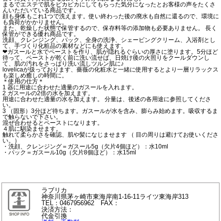
まるでエステで肌をピカピカにしてもらった気分になったとお客様の声をたくさ
んいただいている商品です。
顔も身体もこれ1つで洗えます。使い終わった後の廃水も自然に還るので、環境に
も負荷がかかりません。
また、乾燥した状態で保管するので、保存料等の添加物も必要ありません。 長く
保管ができる優れ商品です。
洗顔、クレンジング、パック、全身の洗浄、シェービングクリーム、入浴剤とし
て、手づくり化粧品の素材などにも使えます。
❤︎ガスールと水でペーストを作り、肌が隠れるぐらいの厚さに塗ります。5分ほど
待って、ペーストが乾く前に洗い流せば、日焼け後の火照りをクールダウンし
て、肌の汚れをさっぱり洗い流しツルン肌に♪
lovelicaが扱っております、薔薇の化粧水と一緒に使用するとより一層リラックス
も楽しめ癒しの時間に。
＊使用の仕方＊
1 器に用途に合わせた適量のガスールを入れます。
2 ガスールの2倍の水を加えます。
用途に合わせた適量の水を加えます。 分量は、後述の各用途に参照してくださ
い。
3 （固形）3分ほど待ちます。ガスールが水を含み、膨らみ始めます。吸収するま
で触らないで下さい。
混ぜ合わせるとペーストになります。
４肌に馴染ませます。
触れて柔らかさを確認、肌や髪になじませます （ 目の周りは避けてお使いくださ
い。）
・洗顔、クレンジング＝ガスール5g（欠片4個ほど）：水10ml
・パック＝ガスール10g（欠片8個ほど）：水15ml
ラブリカ
神奈川県茅ヶ崎市東海岸南1-16-11ライツ東海岸313
TEL：0467956962 FAX：
決済方法：
代金引換