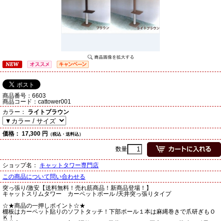
商品番号：
6603
商品コード：
cattower001
カラー：
ライトブラウン
価格：
17,300 円
（税込・送料込）
数量
ショップ名：
キャットタワー専門店
この商品について問い合わせる
突っ張り/激安【送料無料！売れ筋商品！新商品登場！】
キャットスリムタワー カーペットポール /天井突っ張りタイプ
☆★商品の一押しポイント☆★
棚板はカーペット貼りのソフトタッチ！下部ポール１本は麻縄巻きで爪研ぎもＯ
Ｋ！