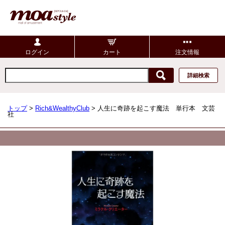
ログイン
カート
注文情報
詳細検索
トップ
>
Rich&WealthyClub
> 人生に奇跡を起こす魔法 単行本 文芸
社