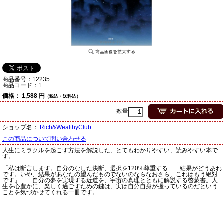
商品番号：
12235
商品コード：
1
価格：
1,588 円
（税込・送料込）
数量
ショップ名：
Rich&WealthyClub
この商品について問い合わせる
人生にミラクルを起こす方法を解説した、とてもわかりやすい、読みやすい本で
す。
「私は断言します。自分のなした決断、選択を120%尊重する……結果がどうあれ
です。いや、結果があなたの望んだものでないのならなおさら、これはもう絶対
です」……自分の夢を実現する近道を、宇宙の真理とともに解説する啓蒙書。人
生を心豊かに、楽しく過ごすための鍵は、実は自分自身が握っているのだという
ことを気づかせてくれる一冊です。