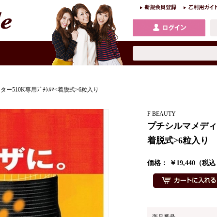
510K専用ﾌﾟﾁｼﾙﾏ<着脱式>6粒入り
F BEAUTY
プチシルマメディカ
着脱式>6粒入り
価格： ￥19,440（