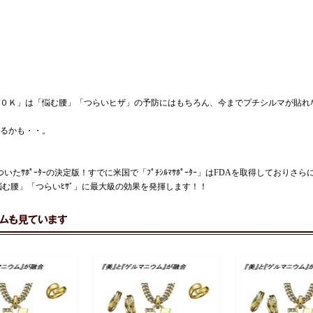
０Ｋ」は「悩む腰」「つらいヒザ」の予防にはもちろん、今までプチシルマが貼れ
るかも・・。
たｻﾎﾟｰﾀｰの決定版！すでに米国で「ﾌﾟﾁｼﾙﾏｻﾎﾟｰﾀｰ」はFDAを取得しておりさ
」は「悩む腰」「つらいﾋｻﾞ」に最大級の効果を発揮します！！