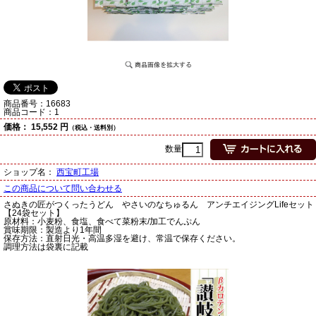
商品番号：
16683
商品コード：
1
価格：
15,552 円
（税込・送料別）
数量
ショップ名：
西宝町工場
この商品について問い合わせる
さぬきの匠がつくったうどん やさいのなちゅるん アンチエイジングLifeセット
【24袋セット】
原材料：小麦粉、食塩、食べて菜粉末/加工でんぷん
賞味期限：製造より1年間
保存方法：直射日光・高温多湿を避け、常温で保存ください。
調理方法は袋裏に記載