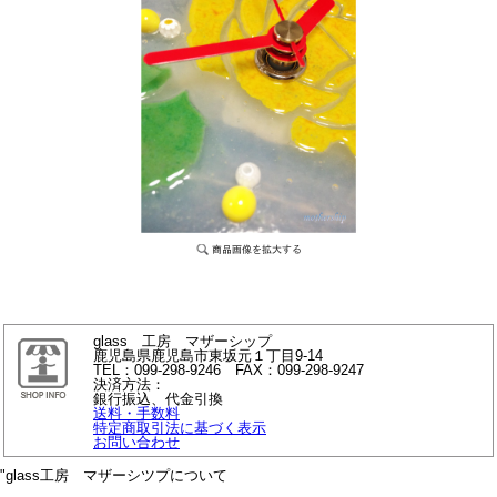
glass 工房 マザーシップ
鹿児島県鹿児島市東坂元１丁目9-14
TEL：099-298-9246 FAX：099-298-9247
決済方法：
銀行振込、代金引換
送料・手数料
特定商取引法に基づく表示
お問い合わせ
"glass工房 マザーシツプについて