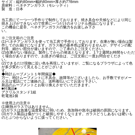
サイズ：縦約80mm×幅約80mm×厚さ約7?8mm
原材料：ベネチアンガラス（モレッティ）
製 造：日本
当工房にて一つ一つ手作りで制作しております。焼き具合や天候などにより同じ
焼き上げができないので世界に一つだけのオリジナル商品になります。
この機会に是非、ベネチアンガラスの魅力をお楽しみ下さ
い。
※ご注文前のご注意
(1)ベネチアンガラスを使って当工房で手作りしております。在庫が無い場合は製
作してのお届けになります。ガラス板の基本色は変わりませんが、デザインの配
列等、細かい部分が違いますので、ご了承の上ご注文ください。
(2)在庫がない場合は、製作してからの発送となります。１?２週間お時間をいただ
く場合がありますので、お急ぎの場合は、ご注文前に一度お問合せくださ
い。
(2)できるだけ現物に近い色を再現していますが、ご覧になるブラウザによって色
が多少変わって見えることがございま
す。
◆時計ムーブメント１年間保証◆
万一、時計ムーブメントに不具合、故障等がございましたら、お手数ですがメー
ル又は電話にてご連絡の上、送料着払いにてお送り下さい。
新品のムーブメントとお取り換えさせていただきます。
■付属品■
アクリルスタンド1組
乾電池1個
※使用上の注意※
(1)耐熱ガラスではありません。
(2)ガラスは急激な温度変化に弱いため、急加熱や急冷は破損の原因になります。
(3)ガラス製品は傷がつくと破損しやすくなります。ガラスどうしあるいは硬いも
のとぶつからないように扱ってください。"