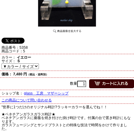
商品番号：
5358
商品コード：
5
カラー：
イエロー
サイズ：
Ｓ
価格：
7,480 円
（税込・送料別）
数量
ショップ名：
glass 工房 マザーシップ
この商品について問い合わせる
"世界に1つだけのオリジナル時計?ラッキーカラーを選んでね！！
★ベネチアンガラスガラス時計★
ベネチアンガラスに薔薇を焼き付けた掛け時計です。付属の台で置き時計にもな
ります。
ガラスフュージングとサンドブラストとの特殊な技法で時間をかけて作りまし
た。