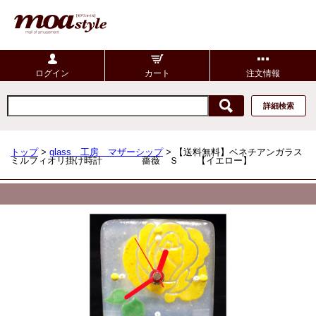
ログイン
カート
注文情報
詳細検索
トップ
>
glass 工房 マザーシップ
> 【送料無料】ベネチアンガラス
ミルフィオリ掛け時計 薔薇 Ｓ 【イエロー】