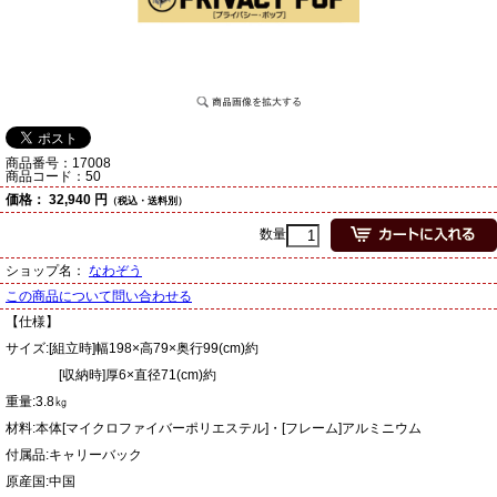
商品番号：
17008
商品コード：
50
価格：
32,940 円
（税込・送料別）
数量
ショップ名：
なわぞう
この商品について問い合わせる
【仕様】
サイズ:[組立時]幅198×高79×奥行99(cm)約
[収納時]厚6×直径71(cm)約
重量:3.8㎏
材料:本体[マイクロファイバーポリエステル]・[フレーム]アルミニウム
付属品:キャリーバック
原産国:中国