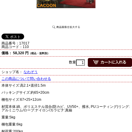
商品番号：
17017
商品コード：
110
価格：
58,320 円
（税込・送料別）
数量
ショップ名：
なわぞう
この商品について問い合わせる
本体サイズ:高2.1×直径1.5m
パッキングサイズ:約65×20cm
梱包サイズ:67×25×12cm
材質本体:綿、ポリエステル混合(防カビ、UV50+、撥水, PUコーティング)リング:
アルミニウム/ローブ:ナイロン/カラビナ:真鍮
重量:5kg
梱包重量:6kg
耐荷重:200kg