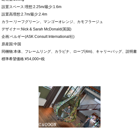
設置スペース:理想:2.25m/最少:1.6m
設置高理想:2.7m/最少:2.4m
カラー:リーフグリーン、マンゴーオレンジ、カモフラージュ
デザイナー:Nick & Sarah McDonald(英国)
企画:ベルギー(ASK Consult International社)
原産国:中国
同梱物:本体、フレームリング、カラビナ、ロープ(4m)、キャリーバッグ、説明書
標準希望価格:¥54,000+税