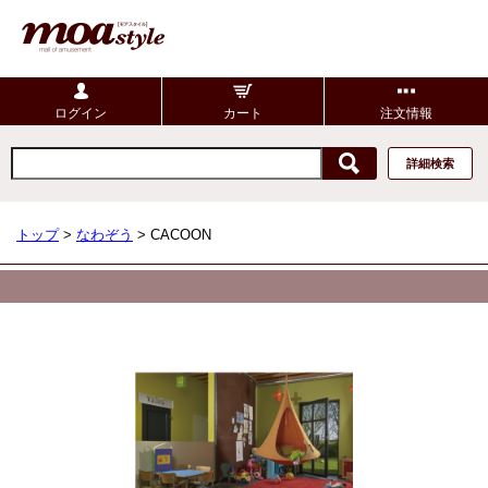
ログイン
カート
注文情報
詳細検索
トップ
>
なわぞう
> CACOON