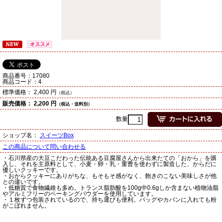
商品番号：
17080
商品コード：
4
標準価格：
2,400 円
（税込）
販売価格：
2,200 円
（税込・送料別）
数量
ショップ名：
スイーツBox
この商品について問い合わせる
・石川県産の大豆こだわった伝統ある豆腐屋さんから出来たての「おから」を購
入し、それを主原料として、小麦・卵・乳・重曹を使わずに製造した、からだに
優しいクッキーです。
・おからクッキーにありがちな、もそもそ感がなく、飽きのこない美味しさが他
との違いです。
・低糖質で食物繊維も多め。トランス脂肪酸を100g中0.6gしか含まない植物油脂
やアルミフリーのベーキングパウダーを使用しています。
・１枚ずつ包装されているので、持ち運びも便利。バッグやカバンに入れても粉
がこぼれません。