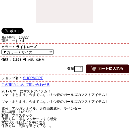
商品番号：
16327
商品コード：
4
カラー：
ライトローズ
価格：
2,268 円
（税込・送料別）
数量
ショップ名：
SHOPMORE
この商品について問い合わせる
2017サマーにマストアイテム！
ツヤ・まとまり、今までにない！今夏のガールズのマストアイテム！
ツヤ・まとまり、今までにない！今夏のガールズのマストアイテム！
成分：アルガンオイル、天然由来成分、ラベンダー
賞味期限：14/05/30
材質：プラスチック
使用方法：頭をマッサージする感覚
掌に500円玉ほどを手に取る
保存方法：高温を避けて下さい。