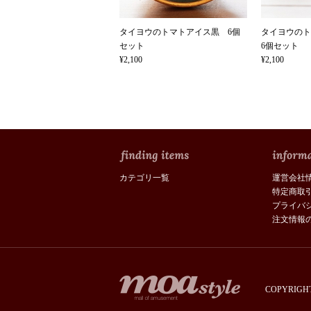
タイヨウのトマトアイス黒 6個
タイヨウの
セット
6個セット
¥2,100
¥2,100
カテゴリ一覧
運営会社
特定商取
プライバ
注文情報
COPYRIGHT