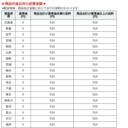
■ 商品代金以外の必要金額 ■
●配送地域・商品合計金額に応じて以下の送料がかかります。
都道府
基準値
商品合計が基準値未満の送料
商品合計が基準値以上の送料
県
(円)
(円)
(円)
北海道
0
510
510
青森
0
510
510
岩手
0
510
510
宮城
0
510
510
秋田
0
510
510
山形
0
510
510
福島
0
510
510
茨城
0
510
510
栃木
0
510
510
群馬
0
510
510
埼玉
0
510
510
千葉
0
510
510
東京
0
510
510
神奈川
0
510
510
新潟
0
510
510
富山
0
510
510
石川
0
510
510
福井
0
510
510