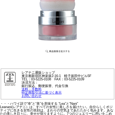
レアナニ通販ショップ
東京都新宿区神楽坂2-16-1 軽子坂田中ビル5F
TEL：03-5225-0108 FAX：03-5225-0109
決済方法：
銀行振込、郵便振替、代金引換
送料・手数料
特定商取引法に基づく表示
お問い合わせ
・・・ハワイ語で“幸”と“美”を意味する “Lea”と“Nani”
Leanani(レアナニ）は、すべての女性に美しさを届けたい。自分らしくポジ
ティブに生きる女性の笑顔は、まわりの空気まであたたかく包みます。あな
たの美しき日々に、幸せが宿りますように。7つのジュエリーに想いをこめ