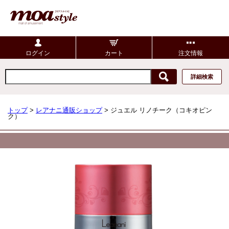
ログイン
カート
注文情報
詳細検索
トップ
>
レアナニ通販ショップ
> ジュエル リノチーク（コキオピン
ク）