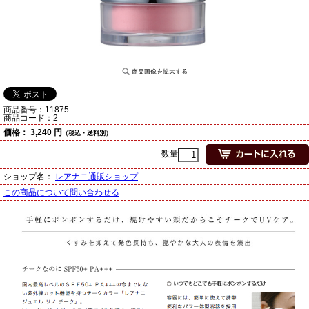
商品番号：
11875
商品コード：
2
価格：
3,240 円
（税込・送料別）
数量
ショップ名：
レアナニ通販ショップ
この商品について問い合わせる