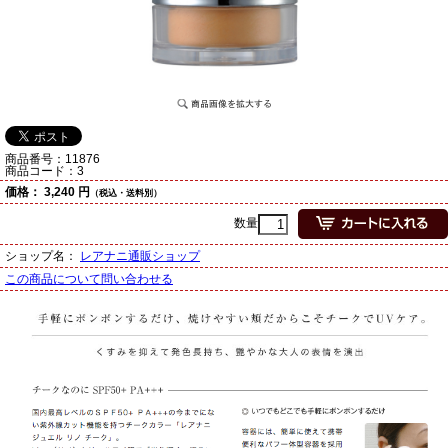
商品番号：
11876
商品コード：
3
価格：
3,240 円
（税込・送料別）
数量
ショップ名：
レアナニ通販ショップ
この商品について問い合わせる