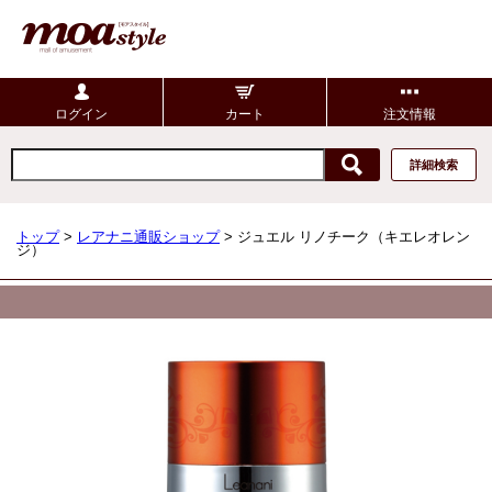
ログイン
カート
注文情報
詳細検索
トップ
>
レアナニ通販ショップ
> ジュエル リノチーク（キエレオレン
ジ）