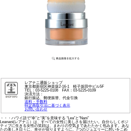
レアナニ通販ショップ
東京都新宿区神楽坂2-16-1 軽子坂田中ビル5F
TEL：03-5225-0108 FAX：03-5225-0109
決済方法：
銀行振込、郵便振替、代金引換
送料・手数料
特定商取引法に基づく表示
お問い合わせ
・・・ハワイ語で“幸”と“美”を意味する “Lea”と“Nani”
Leanani(レアナニ）は、すべての女性に美しさを届けたい。自分らしくポジ
ティブに生きる女性の笑顔は、まわりの空気まであたたかく包みます。あな
たの美しき日々に、幸せが宿りますように。7つのジュエリーに想いをこめ