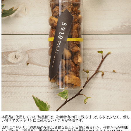
本商品に使用している“純黒糖”は、砂糖特有の口に残る甘ったるさは少なく、優し
い甘さでスッキリと口に残らないところが特徴です。
原料にこだわり、純黒糖の産地は良質な島土と日光に恵まれた、作物たちが美味
しく育つ島、”喜界島”。黒糖製造のために,特別に栽培されたさとうきびだけをふん