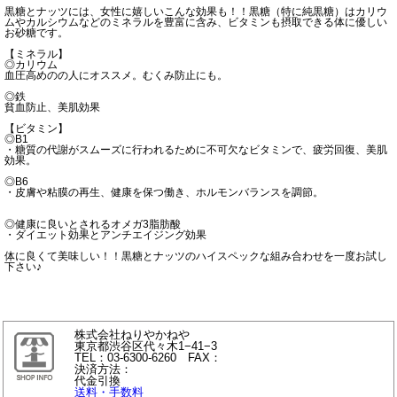
黒糖とナッツには、女性に嬉しいこんな効果も！！黒糖（特に純黒糖）はカリウ
ムやカルシウムなどのミネラルを豊富に含み、ビタミンも摂取できる体に優しい
お砂糖です。
【ミネラル】
◎カリウム
血圧高めのの人にオススメ。むくみ防止にも。
◎鉄
貧血防止、美肌効果
【ビタミン】
◎B1
・糖質の代謝がスムーズに行われるために不可欠なビタミンで、疲労回復、美肌
効果。
◎B6
・皮膚や粘膜の再生、健康を保つ働き、ホルモンバランスを調節。
◎健康に良いとされるオメガ3脂肪酸
・ダイエット効果とアンチエイジング効果
体に良くて美味しい！！黒糖とナッツのハイスペックな組み合わせを一度お試し
下さい♪
株式会社ねりやかねや
東京都渋谷区代々木1−41−3
TEL：03-6300-6260 FAX：
決済方法：
代金引換
送料・手数料