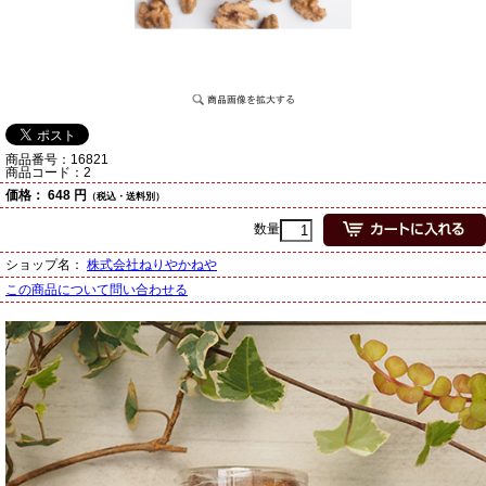
商品番号：
16821
商品コード：
2
価格：
648 円
（税込・送料別）
数量
ショップ名：
株式会社ねりやかねや
この商品について問い合わせる