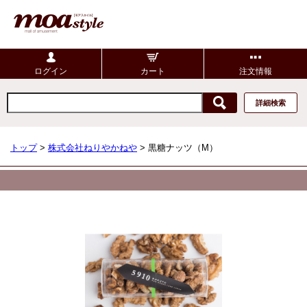
ログイン
カート
注文情報
詳細検索
トップ
>
株式会社ねりやかねや
> 黒糖ナッツ（M）