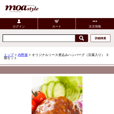
ログイン
カート
注文情報
詳細検索
トップ
>
内野屋
> オリジナルソース煮込みハンバーグ（豆腐入り） ３
個セット