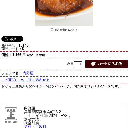
商品番号：
16140
商品コード：
5
価格：
1,166 円
（税込・送料別）
数量
ショップ名：
内野屋
この商品について問い合わせる
おからと豆腐入りのヘルシー特製ハンバーグ。内野家オリジナルソースです。
内野屋
兵庫県西宮市浜町13-2
TEL：0798-35-7824 FAX：
決済方法：
代金引換
送料・手数料