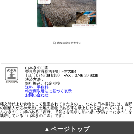
山本きのこ園
奈良県吉野郡吉野町上市2394
TEL：0746-39-9199 FAX：0746-39-9038
決済方法：
銀行振込、代金引換
送料・手数料
特定商取引法に基づく表示
お問い合わせ
縄文時代より食物として重宝されてきたきのこ。なんと日本書記には、吉野
の国栖人が応神天皇に土地の産物である茸を献上したと記されています。そ
んなきのこに縁のある「吉野」で旨さを追求し熱い思いが詰まったきのこを
栽培している『山本きのこ園』です。
▲ページトップ