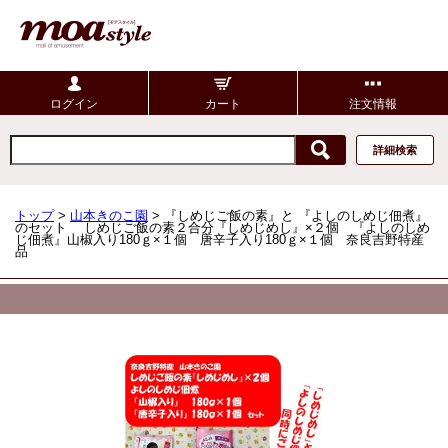
ログイン
カート
注文情報
詳細検索
トップ
>
山本きのこ園
> 『しめじご飯の素』と 『よしのしめじ佃煮』
のセット しめじご飯の素２合分『しめじめし』×２個 『よしのしめ
じ佃煮』山椒入り180ｇ×１個 唐辛子入り180ｇ×１個 奈良吉野特産
品