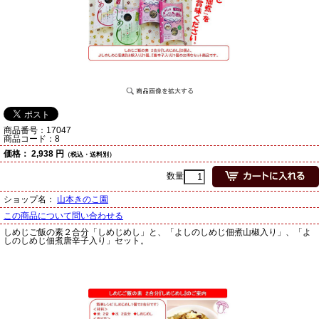
商品番号：
17047
商品コード：
8
価格：
2,938 円
（税込・送料別）
数量
ショップ名：
山本きのこ園
この商品について問い合わせる
しめじご飯の素２合分「しめじめし」と、「よしのしめじ佃煮山椒入り」、「よ
しのしめじ佃煮唐辛子入り」セット。